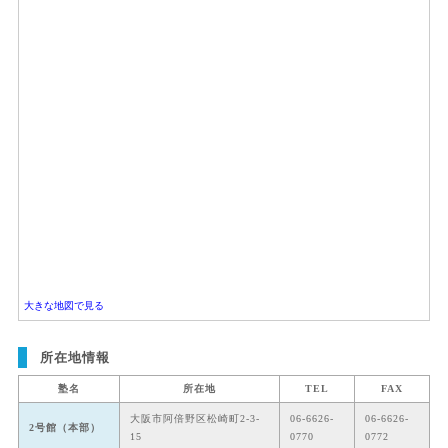
大きな地図で見る
所在地情報
塾名
所在地
TEL
FAX
大阪市阿倍野区松崎町2-3-
06-6626-
06-6626-
2号館（本部）
15
0770
0772