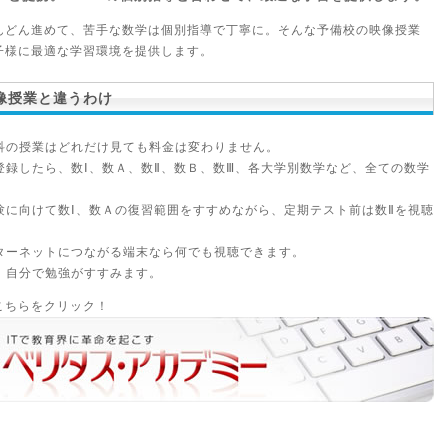
んどん進めて、苦手な数学は個別指導で丁寧に。そんな予備校の映像授業
子様に最適な学習環境を提供します。
像授業と違うわけ
科の授業はどれだけ見ても料金は変わりません。
登録したら、数Ⅰ、数Ａ、数Ⅱ、数Ｂ、数Ⅲ、各大学別数学など、全ての数学
験に向けて数Ⅰ、数Ａの復習範囲をすすめながら、定期テスト前は数Ⅱを視聴
ターネットにつながる端末なら何でも視聴できます。
 自分で勉強がすすみます。
こちらをクリック！