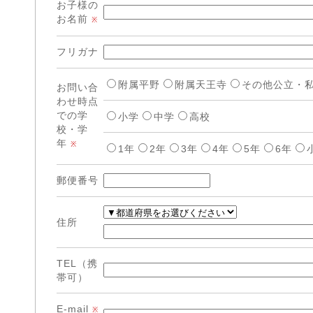
お子様の
お名前
※
フリガナ
附属平野
附属天王寺
その他公立・
お問い合
わせ時点
での学
小学
中学
高校
校・学
年
※
1年
2年
3年
4年
5年
6年
郵便番号
住所
TEL（携
帯可）
E-mail
※