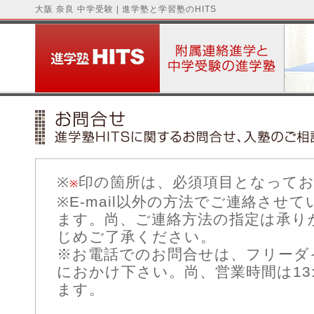
大阪 奈良 中学受験 | 進学塾と学習塾のHITS
※
印の箇所は、必須項目となって
※
※E-mail以外の方法でご連絡させ
ます。尚、ご連絡方法の指定は承り
じめご了承ください。
※お電話でのお問合せは、フリーダイヤル 
におかけ下さい。尚、営業時間は13
ます。